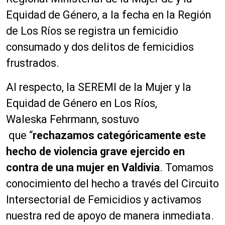
o
Equidad de Género, a la fecha en la Región
d
de Los Ríos se registra un femicidio
u
c
consumado y dos delitos de femicidios
t
frustrados.
o
r
Al respecto, la SEREMI de la Mujer y la
d
Equidad de Género en Los Ríos,
e
a
Waleska Fehrmann, sostuvo
u
que “
rechazamos categóricamente este
d
hecho de violencia grave ejercido en
i
o
contra de una mujer en Valdivia
. Tomamos
conocimiento del hecho a través del Circuito
Intersectorial de Femicidios y activamos
nuestra red de apoyo de manera inmediata.