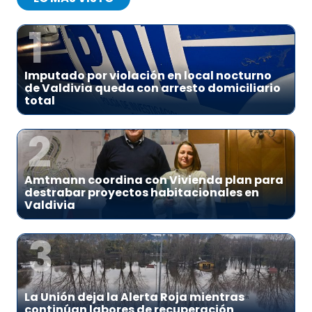
1
Imputado por violación en local nocturno
de Valdivia queda con arresto domiciliario
total
2
Amtmann coordina con Vivienda plan para
destrabar proyectos habitacionales en
Valdivia
3
La Unión deja la Alerta Roja mientras
continúan labores de recuperación