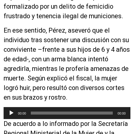
formalizado por un delito de femicidio
frustrado y tenencia ilegal de municiones.
En ese sentido, Pérez, aseveró que el
individuo tras sostener una discusión con su
conviviente –frente a sus hijos de 6 y 4 años
de edad-, con un arma blanca intentó
agredirla, mientras le profería amenazas de
muerte. Según explicó el fiscal, la mujer
logró huir, pero resultó con diversos cortes
en sus brazos y rostro.
R
00:00
00:00
e
De acuerdo a lo informado por la Secretaría
p
r
Regional Ministerial de la Mujer de y la