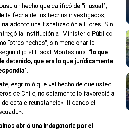
puso un hecho que calificó de “inusual”,
e la fecha de los hechos investigados,
na adoptó una fiscalización a Flores. Sin
ntregó la institución al Ministerio Público
o “otros hechos”, sin mencionar la
-según dijo el Fiscal Montesinos- “
l
o que
de detenido, que era lo que jurídicamente
respondía
”.
late, esgrimió que «el hecho de que usted
eros de Chile, no solamente lo favoreció a
de esta circunstancia», tildando el
decuado».
sinos abrió una indagatoria por el