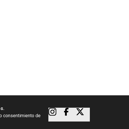
os.
so consentimiento de