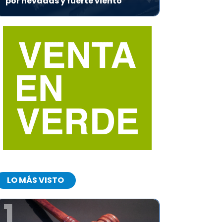
por nevadas y fuerte viento
LO MÁS VISTO
1