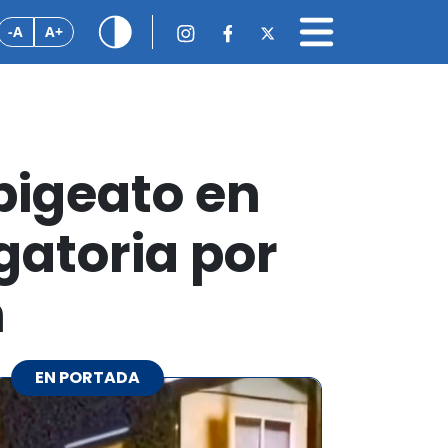
-A
A+
bigeato en
gatoria por
n
EN PORTADA