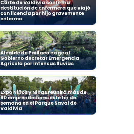
Corte de Valdivia confirma
destitución de enfermera que viajó
con licencia por hijo gravemente
enfermo
2
Alcalde de Paillaco exige al
Gobierno decretar Emergencia
Agrícola por intensas lluvias
3
Expo Niños y Niñas reunirá más de
60 emprendedores este fin de
semana en el Parque Saval de
Valdivia