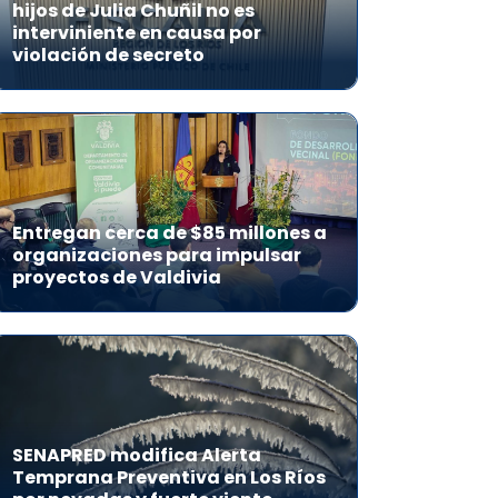
hijos de Julia Chuñil no es
interviniente en causa por
violación de secreto
Entregan cerca de $85 millones a
organizaciones para impulsar
proyectos de Valdivia
SENAPRED modifica Alerta
Temprana Preventiva en Los Ríos