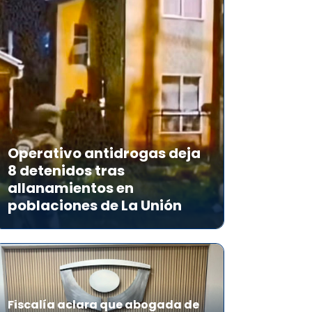
Operativo antidrogas deja
8 detenidos tras
allanamientos en
poblaciones de La Unión
Fiscalía aclara que abogada de