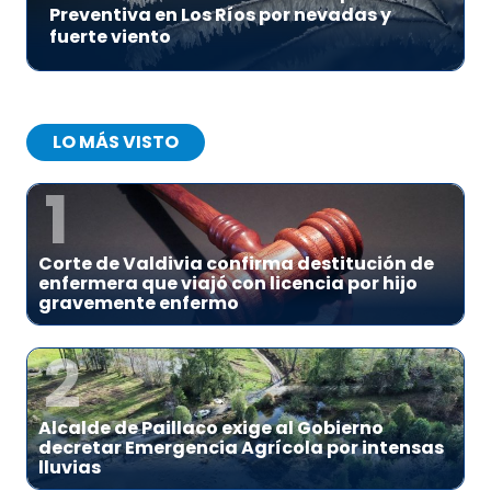
Preventiva en Los Ríos por nevadas y
fuerte viento
LO MÁS VISTO
1
Corte de Valdivia confirma destitución de
enfermera que viajó con licencia por hijo
gravemente enfermo
2
Alcalde de Paillaco exige al Gobierno
decretar Emergencia Agrícola por intensas
lluvias