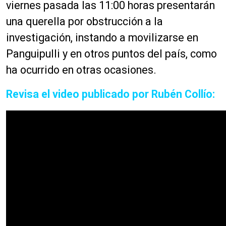
r
viernes pasada las 11:00 horas presentarán
o
una querella por obstrucción a la
d
investigación, instando a movilizarse en
u
c
Panguipulli y en otros puntos del país, como
t
ha ocurrido en otras ocasiones.
o
r
Revisa el video publicado por Rubén Collío:
d
e
a
u
d
i
o