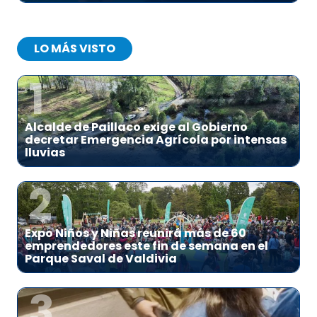
LO MÁS VISTO
1
Alcalde de Paillaco exige al Gobierno
decretar Emergencia Agrícola por intensas
lluvias
2
Expo Niños y Niñas reunirá más de 60
emprendedores este fin de semana en el
Parque Saval de Valdivia
3