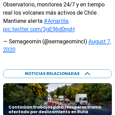
Observatorio, monitorea 24/7 y en tiempo
real los volcanes más activos de Chile .
Mantiene alerta
#Amarilla
.
pic.twitter.com/3gE96d0ngH
— Sernageomin (@sernageomincl)
August 7,
2020
NOTICIAS RELACIONADAS
Continúan trabajos para recuperar tramo
afectado por deslizamiento en Ruta