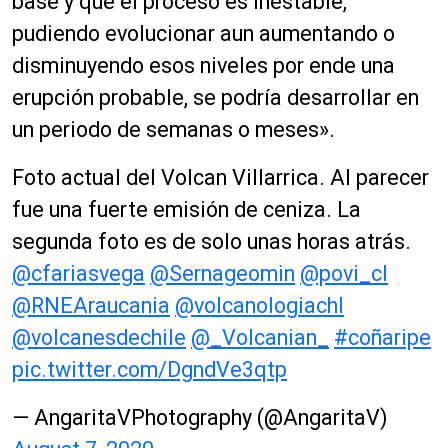
base y que el proceso es inestable,
pudiendo evolucionar aun aumentando o
disminuyendo esos niveles por ende una
erupción probable, se podría desarrollar en
un periodo de semanas o meses».
Foto actual del Volcan Villarrica. Al parecer
fue una fuerte emisión de ceniza. La
segunda foto es de solo unas horas atrás.
@cfariasvega
@Sernageomin
@povi_cl
@RNEAraucania
@volcanologiachl
@volcanesdechile
@_Volcanian_
#coñaripe
pic.twitter.com/DgndVe3qtp
— AngaritaVPhotography (@AngaritaV)