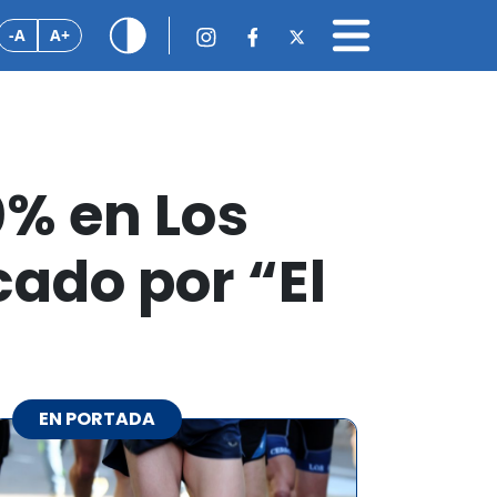
-A
A+
0% en Los
cado por “El
EN PORTADA