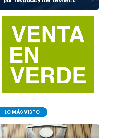
por nevadas y fuerte viento
LO MÁS VISTO
1