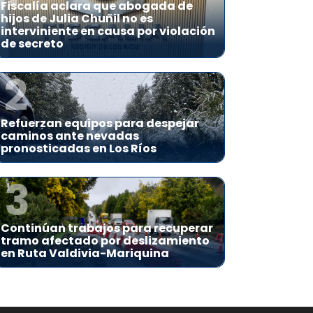
Fiscalía aclara que abogada de
hijos de Julia Chuñil no es
interviniente en causa por violación
de secreto
2
Refuerzan equipos para despejar
caminos ante nevadas
pronosticadas en Los Ríos
3
Continúan trabajos para recuperar
tramo afectado por deslizamiento
en Ruta Valdivia-Mariquina