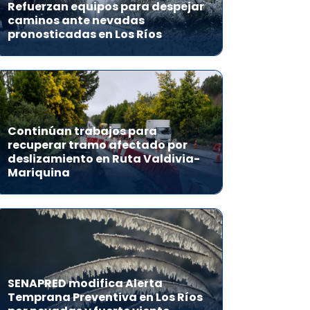
Refuerzan equipos para despejar
caminos ante nevadas
pronosticadas en Los Ríos
Continúan trabajos para
recuperar tramo afectado por
deslizamiento en Ruta Valdivia-
Mariquina
SENAPRED modifica Alerta
Temprana Preventiva en Los Ríos