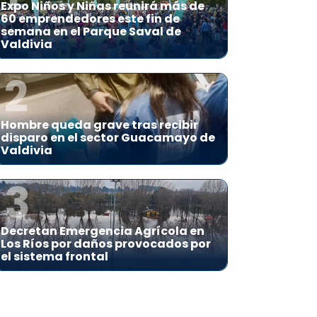
Expo Niños y Niñas reunirá más de
60 emprendedores este fin de
semana en el Parque Saval de
Valdivia
2
Hombre queda grave tras recibir
disparo en el sector Guacamayo de
Valdivia
3
Decretan Emergencia Agrícola en
Los Ríos por daños provocados por
el sistema frontal