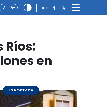
-A
A+
 Ríos:
llones en
EN PORTADA