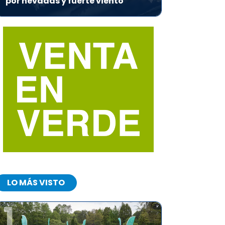
por nevadas y fuerte viento
LO MÁS VISTO
1