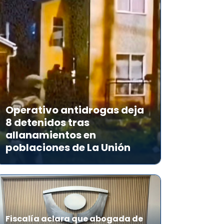
Operativo antidrogas deja
8 detenidos tras
allanamientos en
poblaciones de La Unión
Fiscalía aclara que abogada de