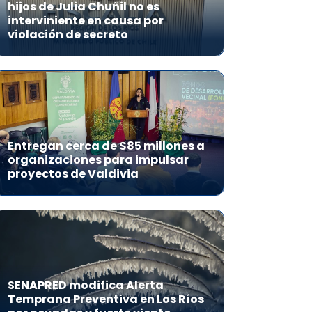
hijos de Julia Chuñil no es
interviniente en causa por
violación de secreto
Entregan cerca de $85 millones a
organizaciones para impulsar
proyectos de Valdivia
SENAPRED modifica Alerta
Temprana Preventiva en Los Ríos