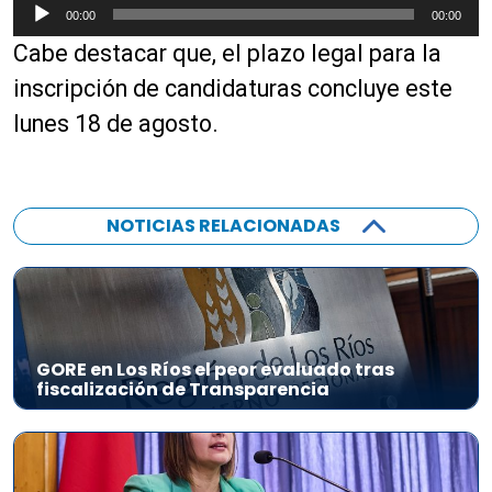
R
00:00
00:00
e
Cabe destacar que, el plazo legal para la
p
r
inscripción de candidaturas concluye este
o
lunes 18 de agosto.
d
u
c
t
NOTICIAS RELACIONADAS
o
r
d
e
a
GORE en Los Ríos el peor evaluado tras
u
fiscalización de Transparencia
d
i
o