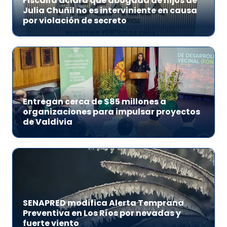
Fiscalía aclara que abogada de hijos de
Julia Chuñil no es interviniente en causa
por violación de secreto
Entregan cerca de $85 millones a
organizaciones para impulsar proyectos
de Valdivia
SENAPRED modifica Alerta Temprana
Preventiva en Los Ríos por nevadas y
fuerte viento