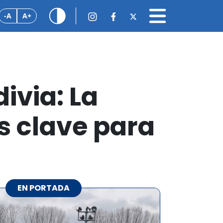
-A
A+
ivia: La
s clave para
EN PORTADA