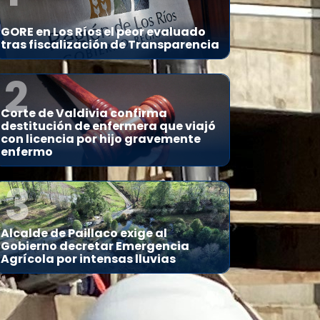
GORE en Los Ríos el peor evaluado
tras fiscalización de Transparencia
2
Corte de Valdivia confirma
destitución de enfermera que viajó
con licencia por hijo gravemente
enfermo
3
Alcalde de Paillaco exige al
Gobierno decretar Emergencia
Agrícola por intensas lluvias