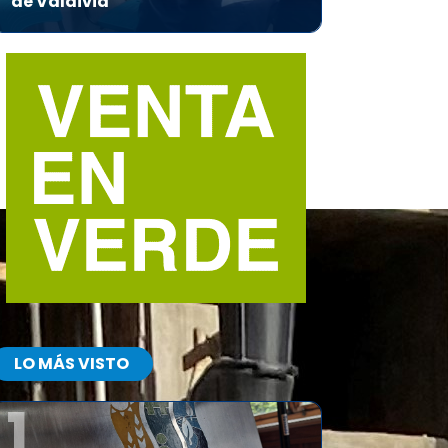
de Valdivia
LO MÁS VISTO
1