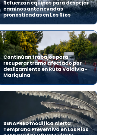
Refuerzan equipos para despejar
caminos ante nevadas
pronosticadas en Los Ríos
Continúan trabajos para
recuperar tramo afectado por
deslizamiento en Ruta Valdivia-
Mariquina
SENAPRED modifica Alerta
Temprana Preventiva en Los Ríos