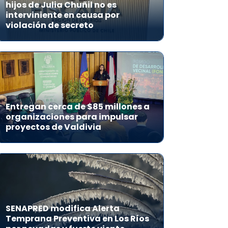
hijos de Julia Chuñil no es
interviniente en causa por
violación de secreto
Entregan cerca de $85 millones a
organizaciones para impulsar
proyectos de Valdivia
SENAPRED modifica Alerta
Temprana Preventiva en Los Ríos