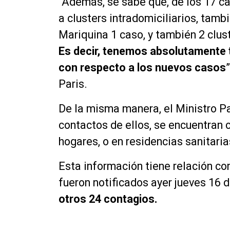
“Además,
se sabe
que,
de los 17 c
a
clusters
intradomiciliarios, tambi
Mariquina 1 caso, y también 2
clus
Es
decir,
tenemos absolutamente to
con respecto a los nuevos casos
Paris.
De la misma manera, el Ministro Pa
contactos de ellos, se encuentran
hogares, o en residencias sanitari
Esta información tiene relación c
fueron notificados ayer jueves 16 d
otros 24 contagios.