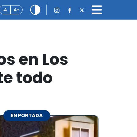
-A
A+
os en Los
e todo
EN PORTADA