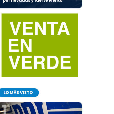
por nevadas y fuerte viento
LO MÁS VISTO
1