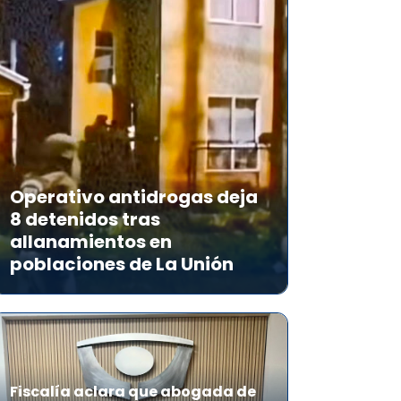
Operativo antidrogas deja
8 detenidos tras
allanamientos en
poblaciones de La Unión
Fiscalía aclara que abogada de