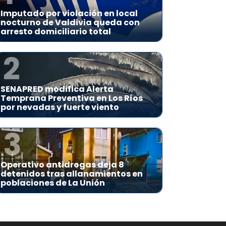
Imputado por violación en local
nocturno de Valdivia queda con
arresto domiciliario total
2
SENAPRED modifica Alerta
Temprana Preventiva en Los Ríos
por nevadas y fuerte viento
3
Operativo antidrogas deja 8
detenidos tras allanamientos en
poblaciones de La Unión