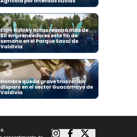
Agrícola por intensas lluvias
2
Expo Niños y Niñas reunirá más de
60 emprendedores este fin de
semana en el Parque Saval de
Valdivia
3
Hombre queda grave tras recibir
disparo en el sector Guacamayo de
Valdivia
os.