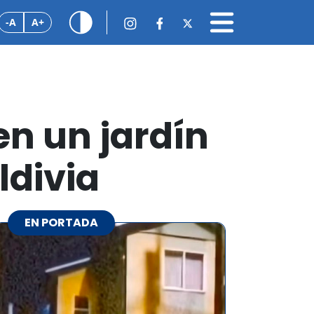
-A
A+
en un jardín
ldivia
EN PORTADA