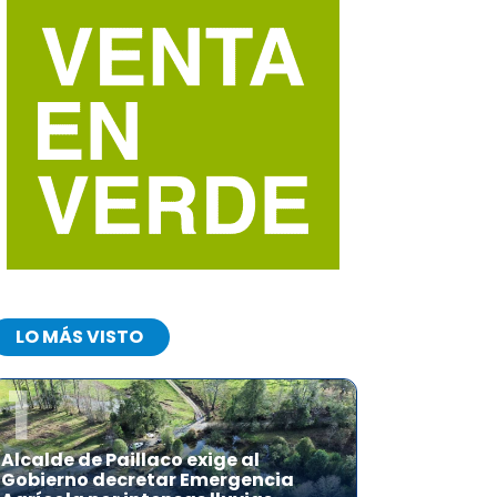
LO MÁS VISTO
1
Alcalde de Paillaco exige al
Gobierno decretar Emergencia