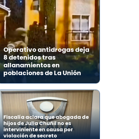
Operativo antidrogas deja
8 detenidos tras
allanamientos en
poblaciones de La Unión
Fiscalía aclara que abogada de
hijos de Julia Chuñil no es
interviniente en causa por
violación de secreto