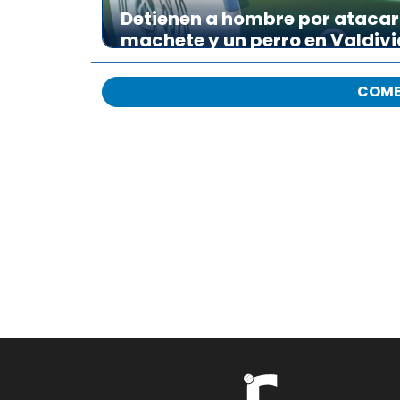
Detienen a hombre por atacar 
machete y un perro en Valdivi
COME