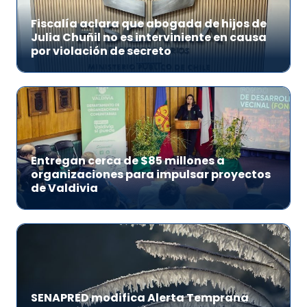
Fiscalía aclara que abogada de hijos de
Julia Chuñil no es interviniente en causa
por violación de secreto
Entregan cerca de $85 millones a
organizaciones para impulsar proyectos
de Valdivia
SENAPRED modifica Alerta Temprana