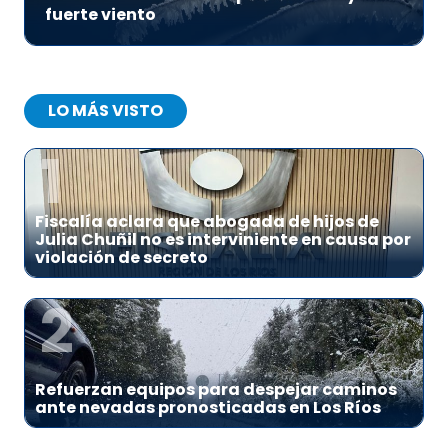
fuerte viento
LO MÁS VISTO
1
Fiscalía aclara que abogada de hijos de
Julia Chuñil no es interviniente en causa por
violación de secreto
2
Refuerzan equipos para despejar caminos
ante nevadas pronosticadas en Los Ríos