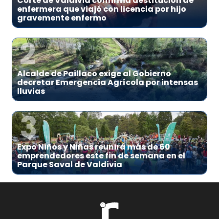
Corte de Valdivia confirma destitución de
enfermera que viajó con licencia por hijo
gravemente enfermo
2
Alcalde de Paillaco exige al Gobierno
decretar Emergencia Agrícola por intensas
lluvias
3
Expo Niños y Niñas reunirá más de 60
emprendedores este fin de semana en el
Parque Saval de Valdivia