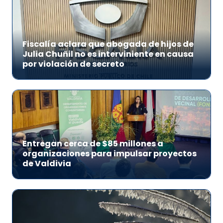
Fiscalía aclara que abogada de hijos de
Julia Chuñil no es interviniente en causa
por violación de secreto
Entregan cerca de $85 millones a
organizaciones para impulsar proyectos
de Valdivia