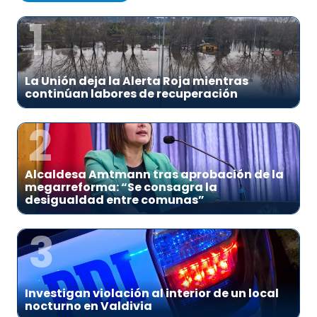
1
La Unión deja la Alerta Roja mientras
continúan labores de recuperación
2
Alcaldesa Amtmann tras aprobación de la
megarreforma: “Se consagra la
desigualdad entre comunas”
3
Investigan violación al interior de un local
nocturno en Valdivia