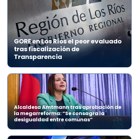
GORE en Los Ríos el peor evaluado
tras fiscalización de
Transparencia
Alcaldesa Amtmann tras aprobación de
la megarreforma: “Se consagra la
desigualdad entre comunas”