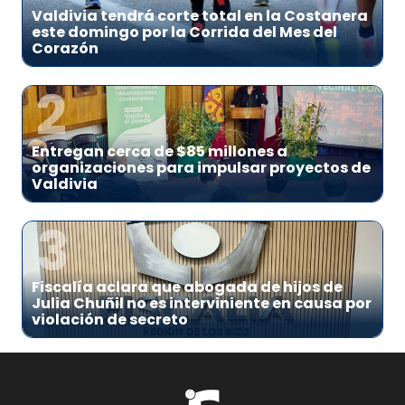
Valdivia tendrá corte total en la Costanera
este domingo por la Corrida del Mes del
Corazón
2
Entregan cerca de $85 millones a
organizaciones para impulsar proyectos de
Valdivia
3
Fiscalía aclara que abogada de hijos de
Julia Chuñil no es interviniente en causa por
violación de secreto