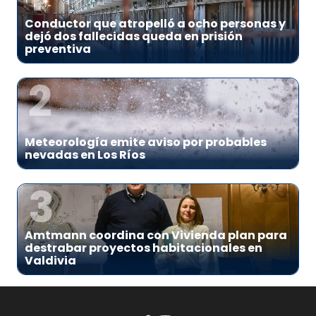
Conductor que atropelló a ocho personas y
dejó dos fallecidas queda en prisión
preventiva
2
Meteorología emite aviso por probables
nevadas en Los Ríos
3
Amtmann coordina con Vivienda plan para
destrabar proyectos habitacionales en
Valdivia