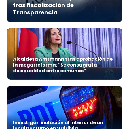
tras fiscalización de
Transparencia
Alcaldesa Amtmann tras aprobación de
la megarreforma: “Se consagra la
desigualdad entre comunas”
Investigan violación al interior de un
local nocturno en Valdivia