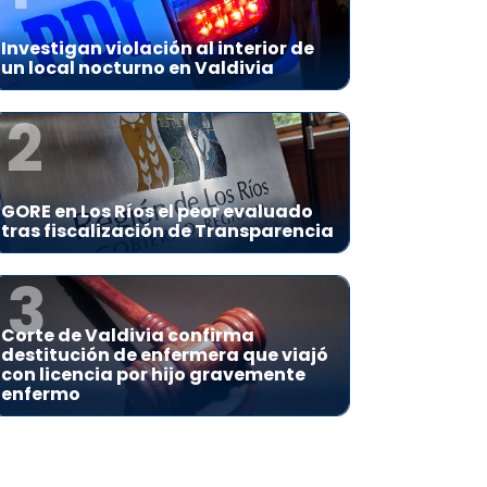
Investigan violación al interior de
un local nocturno en Valdivia
2
GORE en Los Ríos el peor evaluado
tras fiscalización de Transparencia
3
Corte de Valdivia confirma
destitución de enfermera que viajó
con licencia por hijo gravemente
enfermo