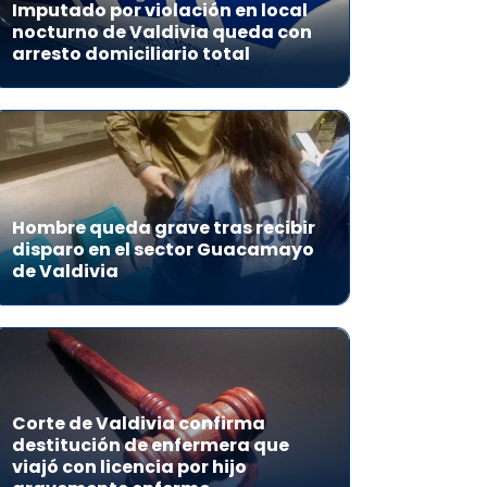
Imputado por violación en local
nocturno de Valdivia queda con
arresto domiciliario total
Hombre queda grave tras recibir
disparo en el sector Guacamayo
de Valdivia
Corte de Valdivia confirma
destitución de enfermera que
viajó con licencia por hijo