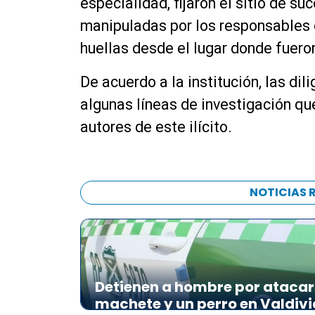
especialidad, fijaron el sitio de su
manipuladas por los responsables d
huellas desde el lugar donde fuero
De acuerdo a la institución, las di
algunas líneas de investigación que
autores de este ilícito.
NOTICIAS 
Detienen a hombre por atacar 
machete y un perro en Valdivi