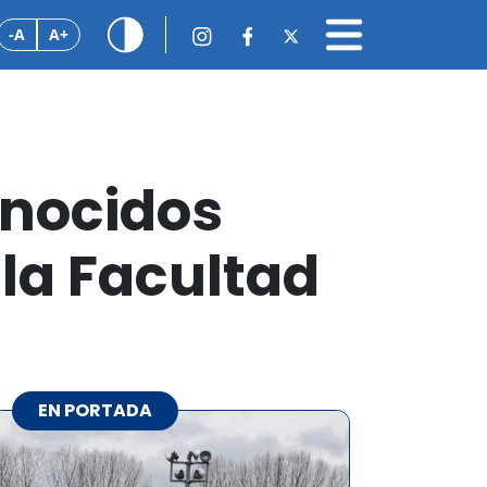
-A
A+
onocidos
 la Facultad
EN PORTADA