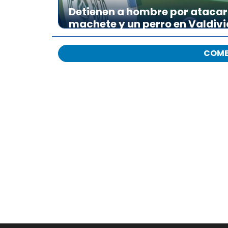
Detienen a hombre por atacar 
machete y un perro en Valdivi
COME