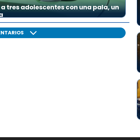
a tres adolescentes con una pala, un
a
NTARIOS