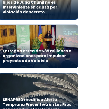
hijos de Julia Chuñil no es
interviniente en causa por
violación de secreto
Entregan cerca de $85 millones a
organizaciones para impulsar
proyectos de Valdivia
SENAPRED modifica Alerta
Temprana Preventiva en Los Ríos