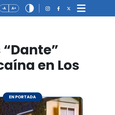
-A
A+
s “Dante”
caína en Los
EN PORTADA