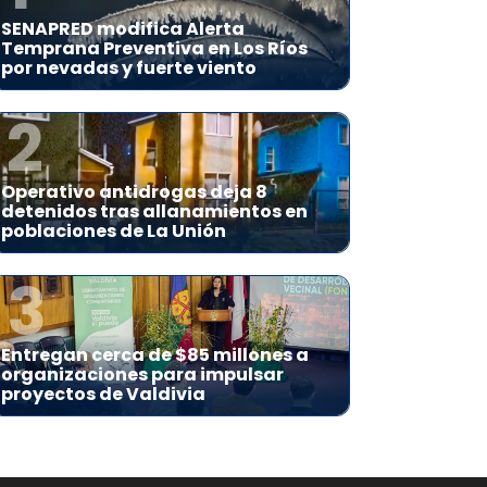
SENAPRED modifica Alerta
Temprana Preventiva en Los Ríos
por nevadas y fuerte viento
2
Operativo antidrogas deja 8
detenidos tras allanamientos en
poblaciones de La Unión
3
Entregan cerca de $85 millones a
organizaciones para impulsar
proyectos de Valdivia