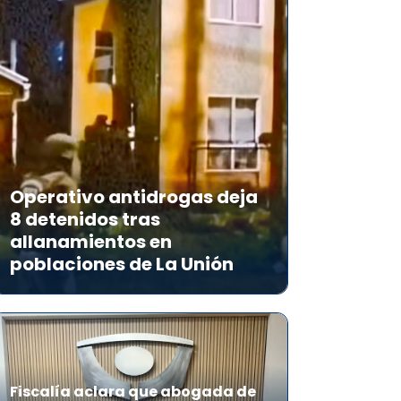
Operativo antidrogas deja
8 detenidos tras
allanamientos en
poblaciones de La Unión
Fiscalía aclara que abogada de