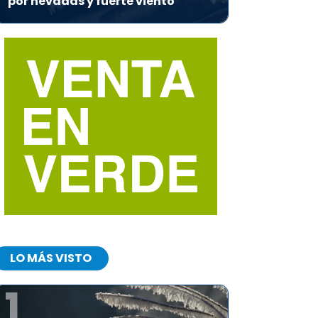
por nevadas y fuerte viento
LO MÁS VISTO
1