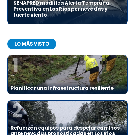
SENAPRED modifica Alerta Temprana
Preventiva en Los Ríos por nevadas y
fuerte viento
LO MÁS VISTO
1
Planificar una infraestructura resiliente
2
Refuerzan equipos para despejar caminos
ante nevadas pronosticadas en Los Ríos