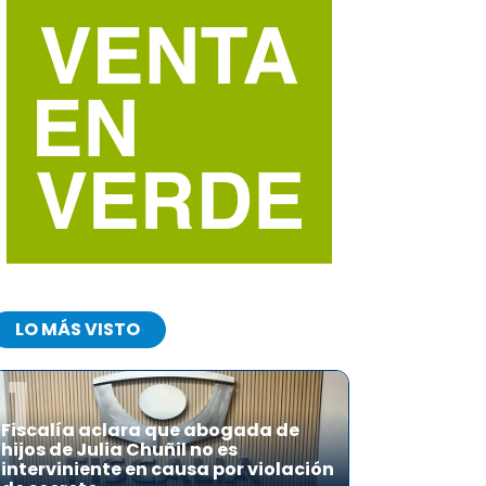
LO MÁS VISTO
1
Fiscalía aclara que abogada de
hijos de Julia Chuñil no es
interviniente en causa por violación