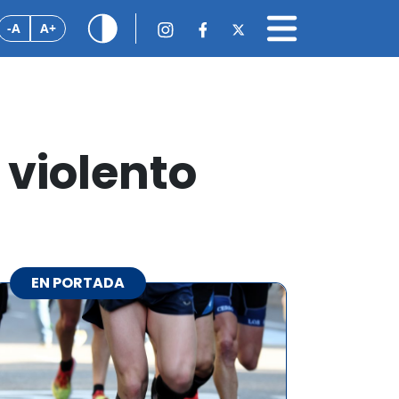
-A
A+
 violento
EN PORTADA