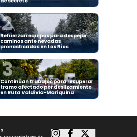
de secreto
2
Refuerzan equipos para despejar
caminos ante nevadas
pronosticadas en Los Ríos
3
Continúan trabajos para recuperar
tramo afectado por deslizamiento
en Ruta Valdivia-Mariquina
os.