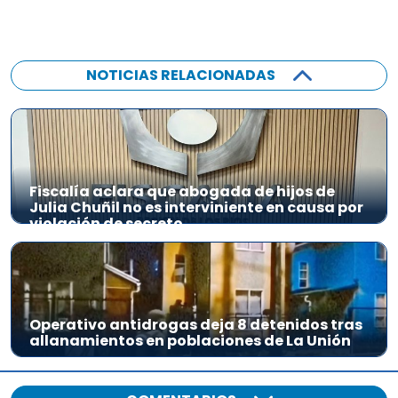
NOTICIAS RELACIONADAS
Fiscalía aclara que abogada de hijos de
Julia Chuñil no es interviniente en causa por
violación de secreto
Operativo antidrogas deja 8 detenidos tras
allanamientos en poblaciones de La Unión