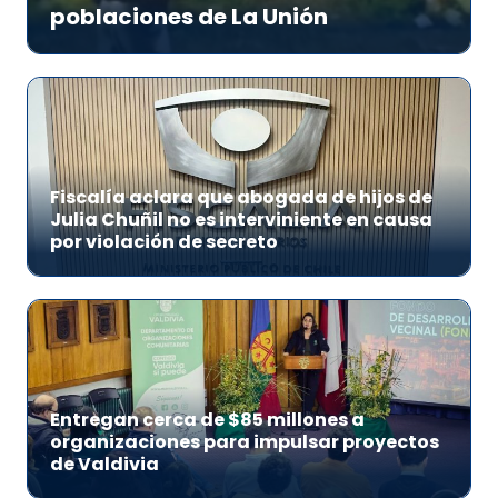
poblaciones de La Unión
Fiscalía aclara que abogada de hijos de
Julia Chuñil no es interviniente en causa
por violación de secreto
Entregan cerca de $85 millones a
organizaciones para impulsar proyectos
de Valdivia