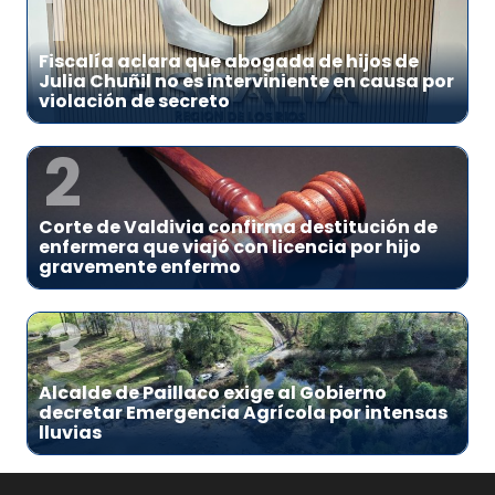
1
Fiscalía aclara que abogada de hijos de
Julia Chuñil no es interviniente en causa por
violación de secreto
2
Corte de Valdivia confirma destitución de
enfermera que viajó con licencia por hijo
gravemente enfermo
3
Alcalde de Paillaco exige al Gobierno
decretar Emergencia Agrícola por intensas
lluvias