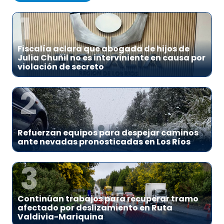
1
Fiscalía aclara que abogada de hijos de
Julia Chuñil no es interviniente en causa por
violación de secreto
2
Refuerzan equipos para despejar caminos
ante nevadas pronosticadas en Los Ríos
3
Continúan trabajos para recuperar tramo
afectado por deslizamiento en Ruta
Valdivia-Mariquina