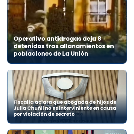
Operativo antidrogas deja 8
detenidos tras allanamientos en
poblaciones de La Unión
Fiscalía aclara que abogada de hijos de
Julia Chuñil no es interviniente en causa
por violación de secreto