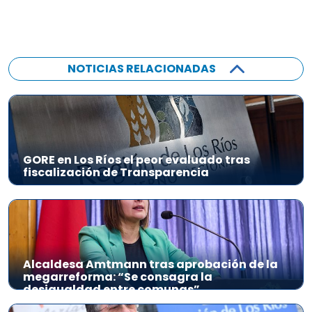
NOTICIAS RELACIONADAS
GORE en Los Ríos el peor evaluado tras
fiscalización de Transparencia
Alcaldesa Amtmann tras aprobación de la
megarreforma: “Se consagra la
desigualdad entre comunas”