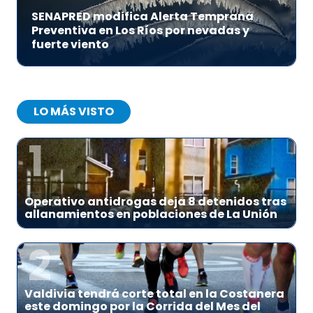
SENAPRED modifica Alerta Temprana
Preventiva en Los Ríos por nevadas y
fuerte viento
LO MÁS VISTO
1
Operativo antidrogas deja 8 detenidos tras
allanamientos en poblaciones de La Unión
2
Valdivia tendrá corte total en la Costanera
este domingo por la Corrida del Mes del