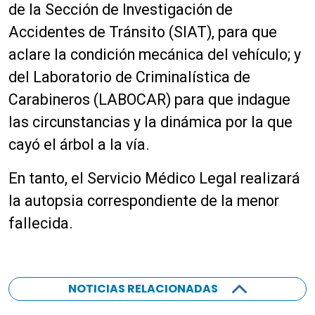
r
de la Sección de Investigación de
o
Accidentes de Tránsito (SIAT), para que
d
aclare la condición mecánica del vehículo; y
u
c
del Laboratorio de Criminalística de
t
Carabineros (LABOCAR) para que indague
o
las circunstancias y la dinámica por la que
r
d
cayó el árbol a la vía.
e
a
En tanto, el Servicio Médico Legal realizará
u
la autopsia correspondiente de la menor
d
fallecida.
i
o
NOTICIAS RELACIONADAS