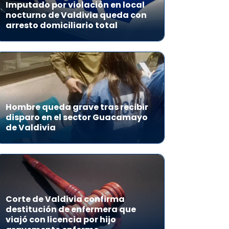
Imputado por violación en local
nocturno de Valdivia queda con
arresto domiciliario total
Hombre queda grave tras recibir
disparo en el sector Guacamayo
de Valdivia
Corte de Valdivia confirma
destitución de enfermera que
viajó con licencia por hijo