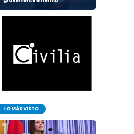
gravemente enfermo
LO MÁS VISTO
1