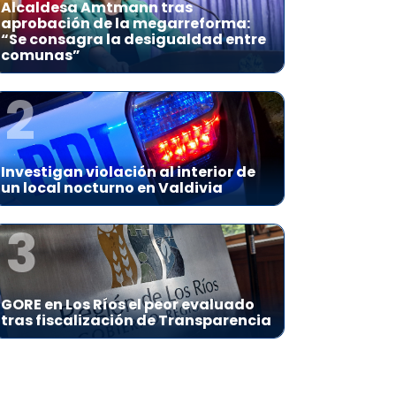
Alcaldesa Amtmann tras
aprobación de la megarreforma:
“Se consagra la desigualdad entre
comunas”
2
Investigan violación al interior de
un local nocturno en Valdivia
3
GORE en Los Ríos el peor evaluado
tras fiscalización de Transparencia