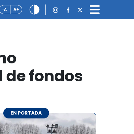
-A
A+
ono
 de fondos
EN PORTADA