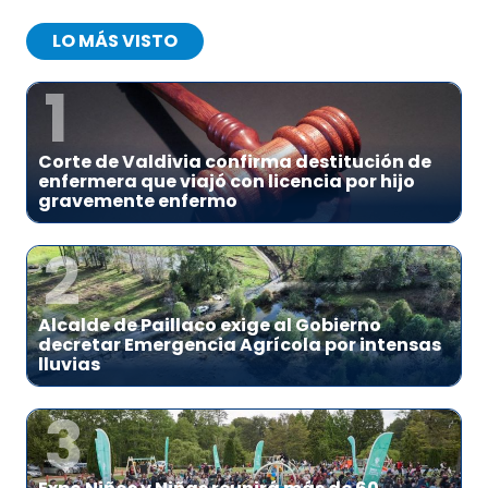
LO MÁS VISTO
1
Corte de Valdivia confirma destitución de
enfermera que viajó con licencia por hijo
gravemente enfermo
2
Alcalde de Paillaco exige al Gobierno
decretar Emergencia Agrícola por intensas
lluvias
3