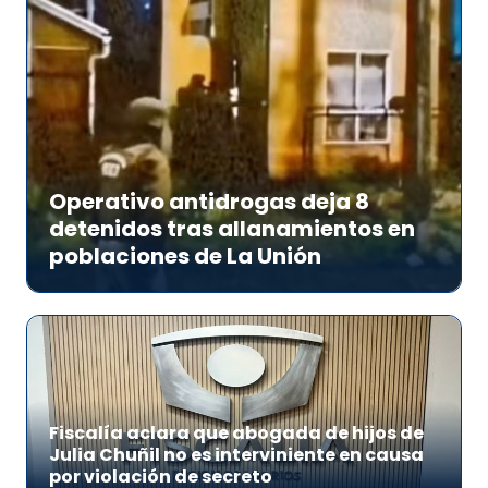
Operativo antidrogas deja 8
detenidos tras allanamientos en
poblaciones de La Unión
Fiscalía aclara que abogada de hijos de
Julia Chuñil no es interviniente en causa
por violación de secreto