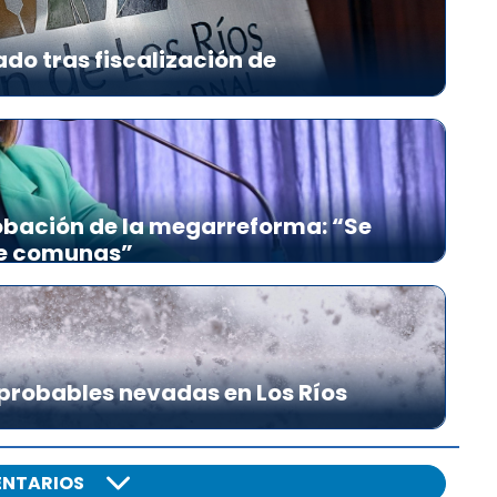
ado tras fiscalización de
bación de la megarreforma: “Se
re comunas”
probables nevadas en Los Ríos
NTARIOS