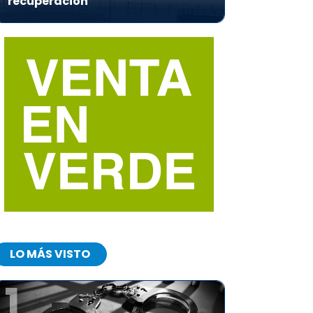
recuperación
LO MÁS VISTO
1