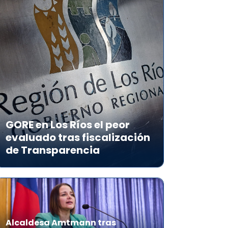
GORE en Los Ríos el peor
evaluado tras fiscalización
de Transparencia
Alcaldesa Amtmann tras