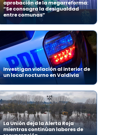
aprobación de la megarreforma:
“Se consagra la desigualdad
entre comunas”
Investigan violación al interior de
un local nocturno en Valdivia
La Unión deja la Alerta Roja
mientras continúan labores de