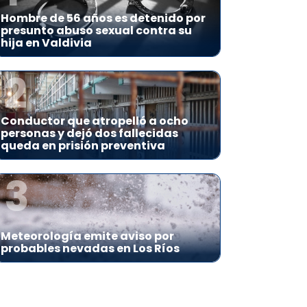
Hombre de 56 años es detenido por
presunto abuso sexual contra su
hija en Valdivia
2
Conductor que atropelló a ocho
personas y dejó dos fallecidas
queda en prisión preventiva
3
Meteorología emite aviso por
probables nevadas en Los Ríos