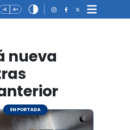
-A
A+
rá nueva
tras
anterior
EN PORTADA