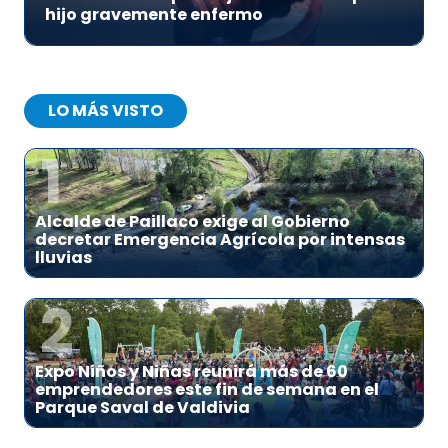
hijo gravemente enfermo
LO MÁS VISTO
1
Alcalde de Paillaco exige al Gobierno
decretar Emergencia Agrícola por intensas
lluvias
2
Expo Niños y Niñas reunirá más de 60
emprendedores este fin de semana en el
Parque Saval de Valdivia