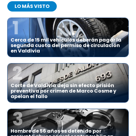
LO MÁS VISTO
1
Cerca de 15 mil vehículos deberán pagar la
segunda cuota del permiso de circulación
en Valdivia
2
Corte de Valdivia deja sin efecto prisión
preventiva por crimen de Marco Cosme y
apelan el fallo
3
Hombre de 56 años es detenido por