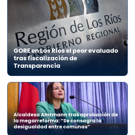
GORE en Los Ríos el peor evaluado
tras fiscalización de
Transparencia
Alcaldesa Amtmann tras aprobación de
la megarreforma: “Se consagra la
desigualdad entre comunas”