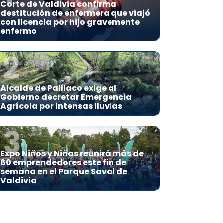
Corte de Valdivia confirma
destitución de enfermera que viajó
con licencia por hijo gravemente
enfermo
2
Alcalde de Paillaco exige al
Gobierno decretar Emergencia
Agrícola por intensas lluvias
3
Expo Niños y Niñas reunirá más de
60 emprendedores este fin de
semana en el Parque Saval de
Valdivia