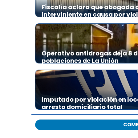
Fiscalía aclara que abogada de
interviniente en causa por vio
Operativo antidrogas deja 8 d
poblaciones de La Unión
Imputado por violación en loc
arresto domiciliario total
COME