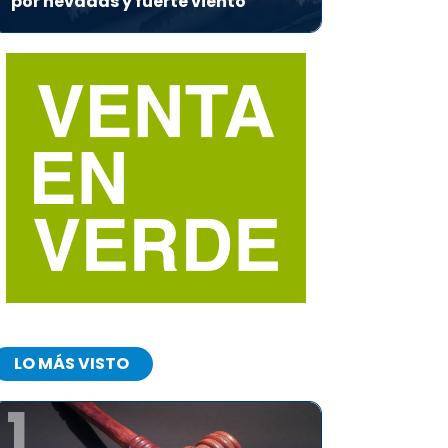
por nevadas y fuerte viento
LO MÁS VISTO
1