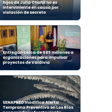
hijos de Julia Chuñil no es
interviniente en causa por
violación de secreto
Entregan cerca de $85 millones a
organizaciones para impulsar
proyectos de Valdivia
SENAPRED modifica Alerta
Temprana Preventiva en Los Ríos