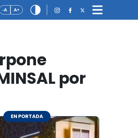
-A
A+
erpone
 MINSAL por
EN PORTADA