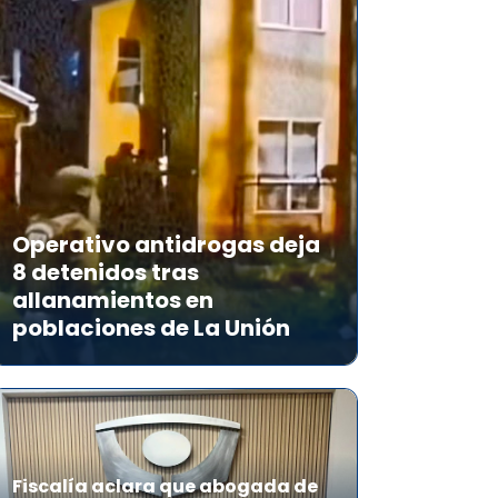
Operativo antidrogas deja
8 detenidos tras
allanamientos en
poblaciones de La Unión
Fiscalía aclara que abogada de