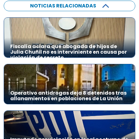
NOTICIAS RELACIONADAS
Fiscalía aclara que abogada de hijos de
Julia Chuñil no es interviniente en causa por
violación de secreto
Operativo antidrogas deja 8 detenidos tras
allanamientos en poblaciones de La Unión