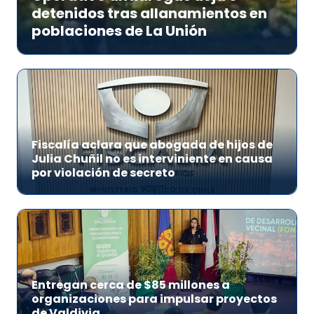
detenidos tras allanamientos en
poblaciones de La Unión
Fiscalía aclara que abogada de hijos de
Julia Chuñil no es interviniente en causa
por violación de secreto
Entregan cerca de $85 millones a
organizaciones para impulsar proyectos
de Valdivia