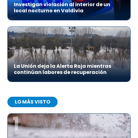
Investigan violación al interior de un
local nocturno en Valdivia
La Unión deja la Alerta Roja mientras
continúan labores de recuperación
LO MÁS VISTO
1