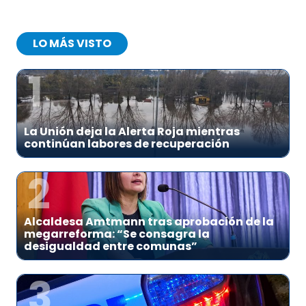
LO MÁS VISTO
1
La Unión deja la Alerta Roja mientras
continúan labores de recuperación
2
Alcaldesa Amtmann tras aprobación de la
megarreforma: “Se consagra la
desigualdad entre comunas”
3