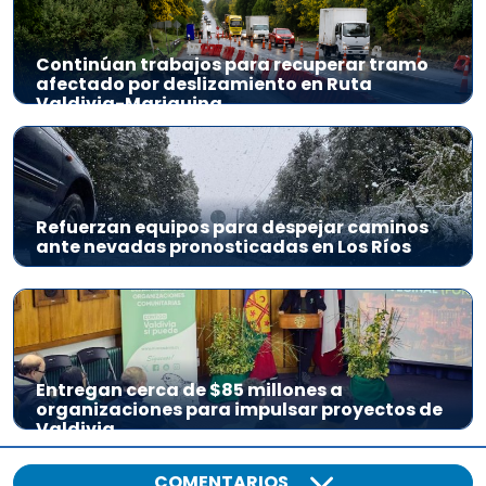
Continúan trabajos para recuperar tramo
afectado por deslizamiento en Ruta
Valdivia-Mariquina
Refuerzan equipos para despejar caminos
ante nevadas pronosticadas en Los Ríos
Entregan cerca de $85 millones a
organizaciones para impulsar proyectos de
Valdivia
COMENTARIOS