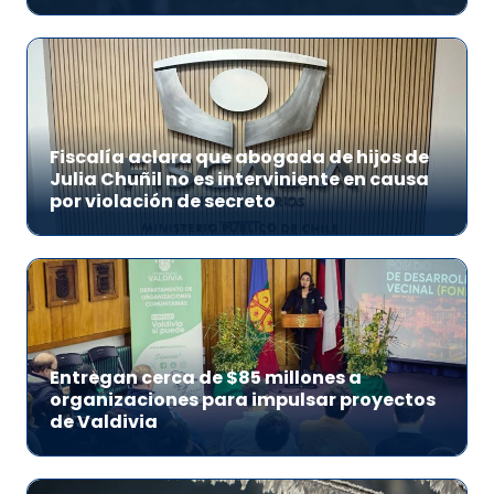
Fiscalía aclara que abogada de hijos de
Julia Chuñil no es interviniente en causa
por violación de secreto
Entregan cerca de $85 millones a
organizaciones para impulsar proyectos
de Valdivia