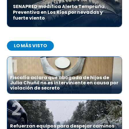
SENAPRED modifica Alerta Temprana
Preventiva en Los Ríos por nevadas y
fuerte viento
LO MÁS VISTO
1
Fiscalía aclara que abogada de hijos de
Julia Chuñil no es interviniente en causa por
violación de secreto
2
Refuerzan equipos para despejar caminos