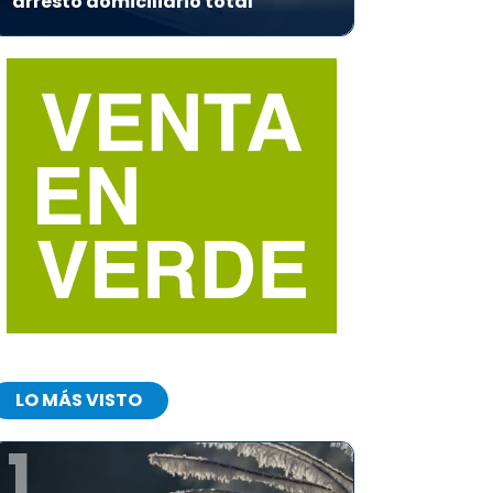
arresto domiciliario total
LO MÁS VISTO
1