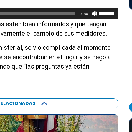
U
00:00
t
nes estén bien informados y que tengan
i
l
ivamente el cambio de sus medidores.
i
z
nisterial, se vio complicada al momento
a
e se encontraban en el lugar y se negó a
l
ndo que “las preguntas ya están
a
s
t
e
c
RELACIONADAS
l
a
s
d
e