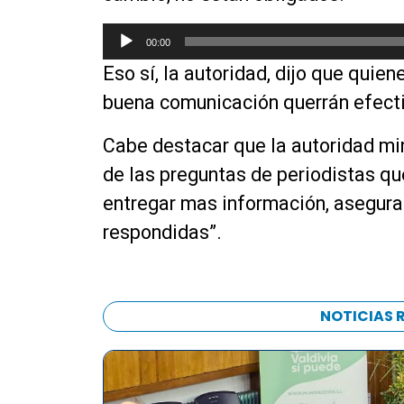
R
00:00
e
Eso sí, la autoridad, dijo que quie
p
r
buena comunicación querrán efect
o
d
Cabe destacar que la autoridad mi
u
de las preguntas de periodistas qu
c
entregar mas información, asegura
t
o
respondidas”.
r
d
e
a
NOTICIAS 
u
d
i
o