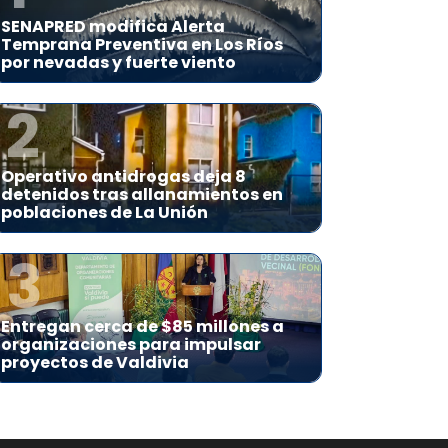
SENAPRED modifica Alerta
Temprana Preventiva en Los Ríos
por nevadas y fuerte viento
2
Operativo antidrogas deja 8
detenidos tras allanamientos en
poblaciones de La Unión
3
Entregan cerca de $85 millones a
organizaciones para impulsar
proyectos de Valdivia