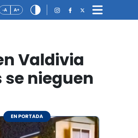
-A
A+
en Valdivia
 se nieguen
EN PORTADA