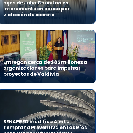
hijos de Julia Chuñil no es
interviniente en causa por
violación de secreto
Entregan cerca de $85 millones a
organizaciones para impulsar
proyectos de Valdivia
SENAPRED modifica Alerta
Temprana Preventiva en Los Ríos