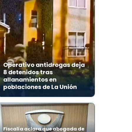
Operativo antidrogas deja
8 detenidos tras
allanamientos en
poblaciones de La Unión
Fiscalía aclara que abogada de