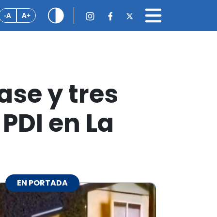
-A
A+
ase y tres
 PDI en La
EN PORTADA