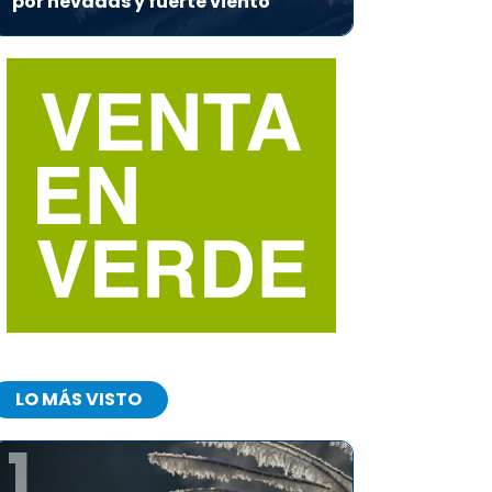
por nevadas y fuerte viento
LO MÁS VISTO
1