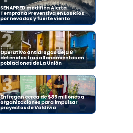
SENAPRED modifica Alerta
Temprana Preventiva en Los Ríos
por nevadas y fuerte viento
2
Operativo antidrogas deja 8
detenidos tras allanamientos en
poblaciones de La Unión
3
Entregan cerca de $85 millones a
organizaciones para impulsar
proyectos de Valdivia