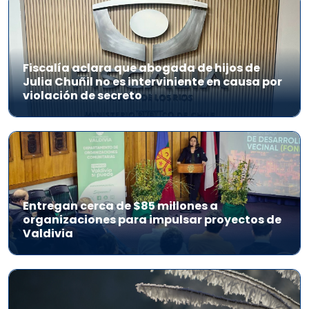
Fiscalía aclara que abogada de hijos de
Julia Chuñil no es interviniente en causa por
violación de secreto
Entregan cerca de $85 millones a
organizaciones para impulsar proyectos de
Valdivia