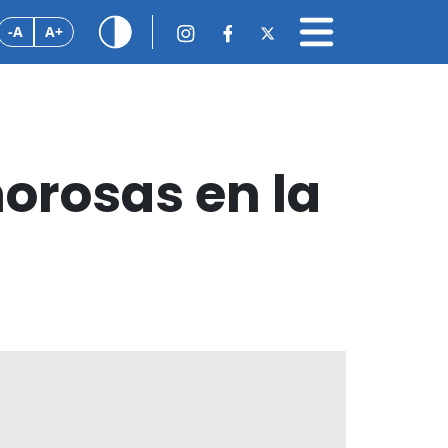
-A
A+
orosas en la