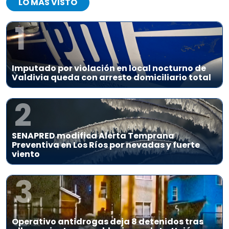
LO MÁS VISTO
1
Imputado por violación en local nocturno de
Valdivia queda con arresto domiciliario total
2
SENAPRED modifica Alerta Temprana
Preventiva en Los Ríos por nevadas y fuerte
viento
3
Operativo antidrogas deja 8 detenidos tras