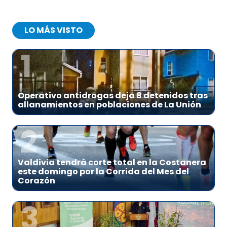
LO MÁS VISTO
1
Operativo antidrogas deja 8 detenidos tras
allanamientos en poblaciones de La Unión
2
Valdivia tendrá corte total en la Costanera
este domingo por la Corrida del Mes del
Corazón
3