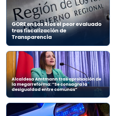
GORE en Los Ríos el peor evaluado
tras fiscalización de
Transparencia
Alcaldesa Amtmann tras aprobación de
la megarreforma: “Se consagra la
desigualdad entre comunas”