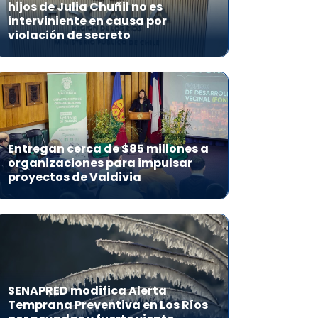
hijos de Julia Chuñil no es
interviniente en causa por
violación de secreto
Entregan cerca de $85 millones a
organizaciones para impulsar
proyectos de Valdivia
SENAPRED modifica Alerta
Temprana Preventiva en Los Ríos