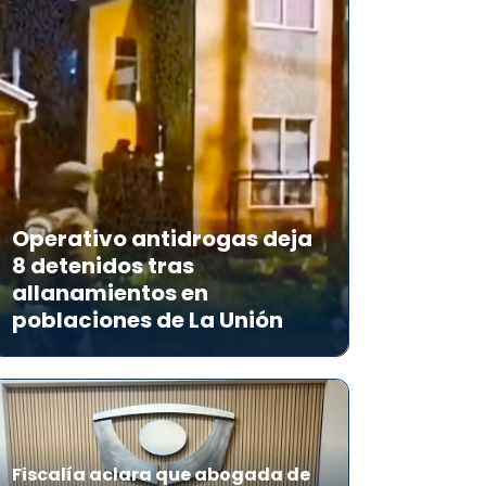
Operativo antidrogas deja
8 detenidos tras
allanamientos en
poblaciones de La Unión
Fiscalía aclara que abogada de