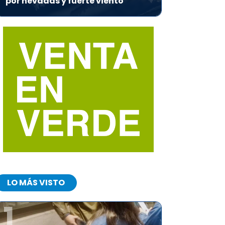
por nevadas y fuerte viento
LO MÁS VISTO
1