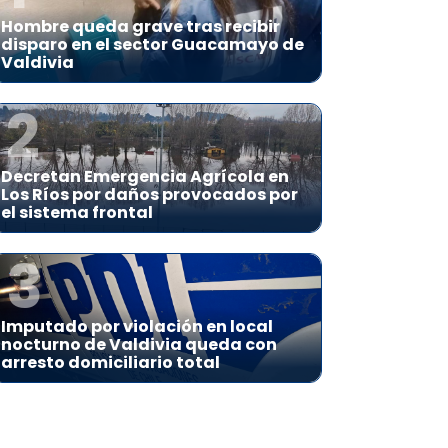
Hombre queda grave tras recibir
disparo en el sector Guacamayo de
Valdivia
2
Decretan Emergencia Agrícola en
Los Ríos por daños provocados por
el sistema frontal
3
Imputado por violación en local
nocturno de Valdivia queda con
arresto domiciliario total