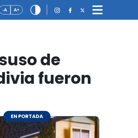
-A
A+
suso de
divia fueron
EN PORTADA