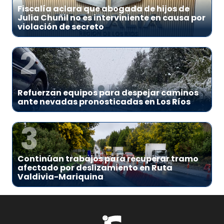
Fiscalía aclara que abogada de hijos de
Julia Chuñil no es interviniente en causa por
violación de secreto
2
Refuerzan equipos para despejar caminos
ante nevadas pronosticadas en Los Ríos
3
Continúan trabajos para recuperar tramo
afectado por deslizamiento en Ruta
Valdivia-Mariquina